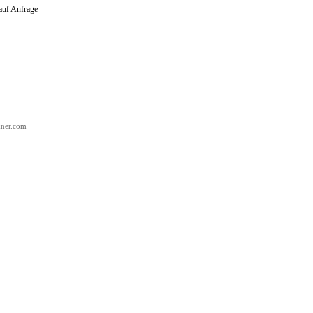
 auf Anfrage
kner.com