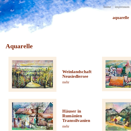
home
impressum
aquarelle
Aquarelle
Weinlandschaft
Neusiedlersee
mehr
Häuser in
Rumänien
Transsilvanien
mehr