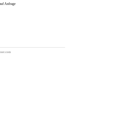
 auf Anfrage
kner.com