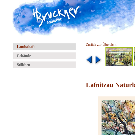
Zurück zur Übersicht
Landschaft
Gebäude
Stilleben
Lafnitzau Naturl