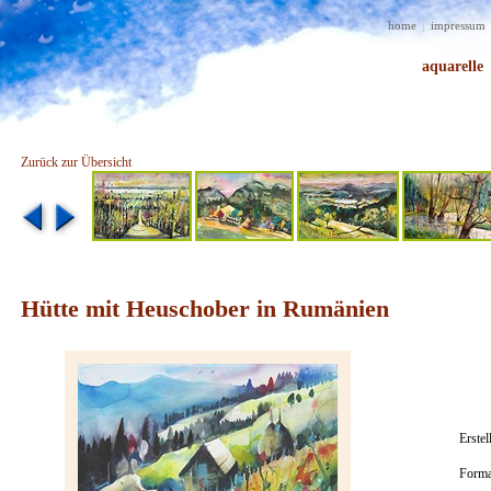
home
impressum
aquarelle
Zurück zur Übersicht
Hütte mit Heuschober in Rumänien
Erstel
Forma