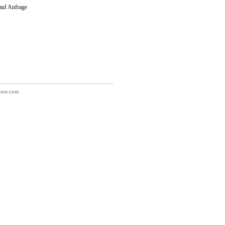
 auf Anfrage
kner.com